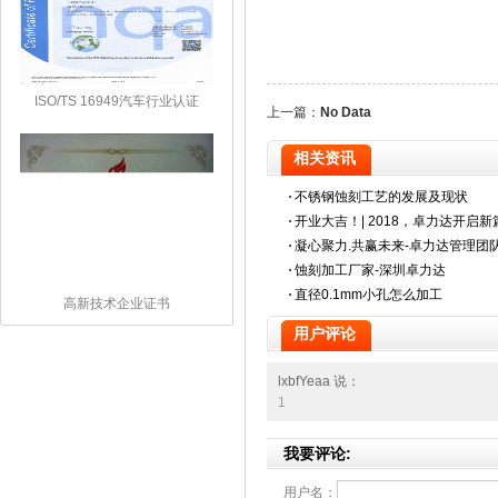
ISO/TS 16949汽车行业认证
上一篇：
No Data
相关资讯
不锈钢蚀刻工艺的发展及现状
开业大吉！| 2018，卓力达开启
凝心聚力.共赢未来-卓力达管理团队
井冈山会师!
蚀刻加工厂家-深圳卓力达
直径0.1mm小孔怎么加工
高新技术企业证书
用户评论
lxbfYeaa 说：
1
我要评论:
用户名：