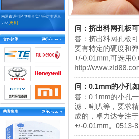
南通市通州区电视台实地采访南通卓
力达
[更多]
问：挤出料网孔板可
答：挤出料网孔板可
合作伙伴
要有特定的硬度和弹
+/-0.01mm,可
http://www.zld88.c
问：0.1mm的小孔
答：0.1mm的小
滤，喇叭等，要求精
荣誉资质
成的，卓力达专注于0
+/-0.01mm。0513-8