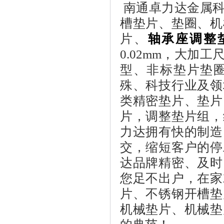
南通卓力达金属
槽垫片、垫圈、机
片、
轴承
座调整
0.0
2
mm，大
加工
型、非标垫片垫
殊、科技行业及领
类精密垫片、
垫片
片，调整垫片组，
力达
拥有快的制造
交，缩短客户的停
达
品牌精密、及时
您足不出户，在家
片、不锈钢开槽垫
机械垫片、机械垫