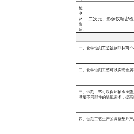
检
测
二次元、影像仪精密检
及
售
后:
一、
化学蚀刻工艺
蚀刻菲林两个
二、
化学蚀刻工艺
可以实现金属
三、
蚀刻工艺可以保证
轴承座垫
满足不同
部件的装配
需求
，提高
四、
蚀刻
工艺生产的
调整
垫
片
产