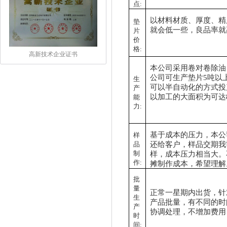
点:
以材料材质、厚度、精
垫
就会低一些，良品率就
片
价
格:
高新技术企业证书
本公司采用
卷对卷
除油
公司可生产
垫片
5吨以
生
可以半自动化的方式投
产
以加工的大面积为
可达
能
力:
基于成本的压力，
本公
样
还给客户，
样品
交期我
品
制
样，成本压力相当大。
作
:
摊制作成本
，希望理解
批
量
正常一星期内出货，
针
生
产品批量，有不同的时
产
协调处理，不增加费用
时
间: