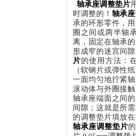
轴承
座调整
垫
片
时调整的！
轴承
座
承的环形零件
，
用
圈之间或两半轴
离
，
固定在轴承的
形成窄的迷宫间隙
片
的使用方法：
（软钢片或弹性纸
一面均匀地拧紧轴
滚动体与外圈接触
轴承座端面之间的
间隙；这就是所需
的
调整
垫片填放在
轴承
座调整
垫
片
片
,0.05mm
调整垫