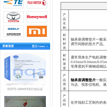
产
品
名
称:
材
轴承
座
调整
垫片一般采
料
材
调节间隙的垫片产品。
荣誉资质
质:
材
通常用来生产
电机调整
料
0.03mm/0.04mm/0.05m
厚
等厚度的不锈钢或铜以
度:
产
轴承
座
调整
垫片
一般应
品
用
马达
、投影仪
电机
、液
途:
ISO/TS 16949汽车行业认证
产
品
化学蚀刻工艺制作的各
特