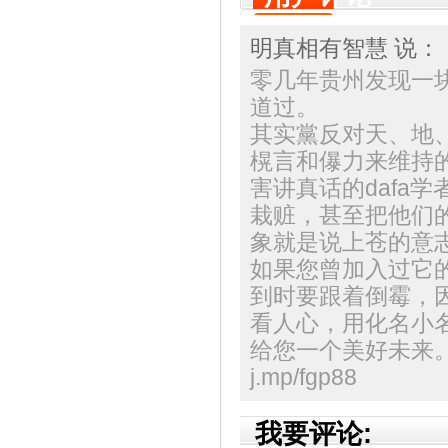
明真相有智慧 说：
零几年贵州发现一
道过。
其实黨反对天、地
榥言和儤力来维持
害讲真话的dafa
栽赃，甚至把他们
象就是说上苍的意
如果您曾加入过它
到时要跟着倒霉，
看人心，用化名小
给您一个美好未来。帆樯
j.mp/fgp88
我要评论: