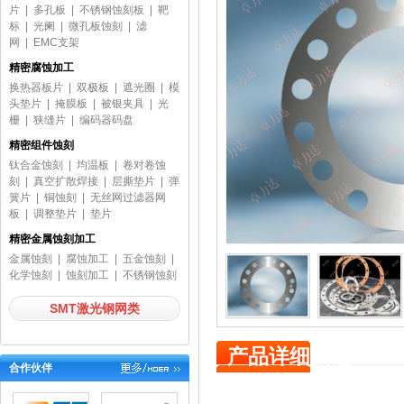
片
|
多孔板
|
不锈钢蚀刻板
|
靶
标
|
光阑
|
微孔板蚀刻
|
滤
网
|
EMC支架
精密腐蚀加工
换热器板片
|
双极板
|
遮光圈
|
模
头垫片
|
掩膜板
|
被银夹具
|
光
栅
|
狭缝片
|
编码器码盘
精密组件蚀刻
钛合金蚀刻
|
均温板
|
卷对卷蚀
刻
|
真空扩散焊接
|
层撕垫片
|
弹
簧片
|
铜蚀刻
|
无丝网过滤器网
板
|
调整垫片
|
垫片
精密金属蚀刻加工
金属蚀刻
|
腐蚀加工
|
五金蚀刻
|
化学蚀刻
|
蚀刻加工
|
不锈钢蚀刻
SMT激光钢网类
产品详细描述
合作伙伴