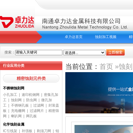
卓力达首页
蚀刻加工视频
精
搜索：
当前位置：
首页
»
蚀刻
行业应用分类
精密蚀刻元件类
不锈钢蚀刻网
小孔加工
|
速印机钢网
|
密集孔加
工
|
蚀刻网
|
防虫网
|
微孔加
工
|
不锈钢孔板
|
过滤网
|
封装盖
板
|
充电栅网
|
过滤网片
|
精密筛
网
|
喇叭网
|
网孔板
化学蚀刻金属
IC引线架
|
补强板
|
剃须刀网
|
钼