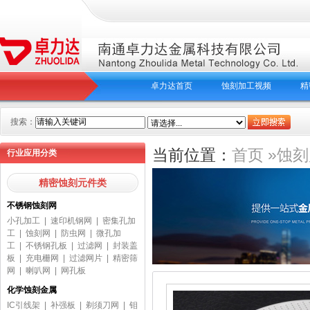
卓力达首页
蚀刻加工视频
精
搜索：
当前位置：
首页
»
蚀刻
行业应用分类
精密蚀刻元件类
不锈钢蚀刻网
小孔加工
|
速印机钢网
|
密集孔加
工
|
蚀刻网
|
防虫网
|
微孔加
工
|
不锈钢孔板
|
过滤网
|
封装盖
板
|
充电栅网
|
过滤网片
|
精密筛
网
|
喇叭网
|
网孔板
化学蚀刻金属
IC引线架
|
补强板
|
剃须刀网
|
钼