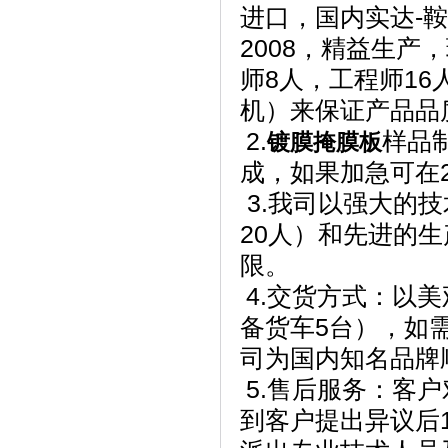
进口，国内实达
-
鞍
2008
，精益生产，
师
8
人，工程师
16
机）来保证产品品
2.
样品
镀膜掩膜板
成，如果加急可在
3.
我司以强大的技
20
人）和先进的生
限。
4.
交货方式：以美
备货车
5
台），如
司为国内知名品牌
5.
售后服务：客户
到客户提出异议后