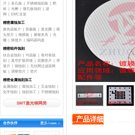
片
|
多孔板
|
不锈钢蚀刻板
|
靶
标
|
光阑
|
微孔板蚀刻
|
滤
网
|
EMC支架
精密腐蚀加工
换热器板片
|
双极板
|
遮光圈
|
模
头垫片
|
掩膜板
|
被银夹具
|
光
栅
|
狭缝片
|
编码器码盘
精密组件蚀刻
钛合金蚀刻
|
均温板
|
卷对卷蚀
刻
|
真空扩散焊接
|
层撕垫片
|
弹
簧片
|
铜蚀刻
|
无丝网过滤器网
板
|
调整垫片
|
垫片
精密金属蚀刻加工
金属蚀刻
|
腐蚀加工
|
五金蚀刻
|
化学蚀刻
|
蚀刻加工
|
不锈钢蚀刻
SMT激光钢网类
产品详细描述
合作伙伴