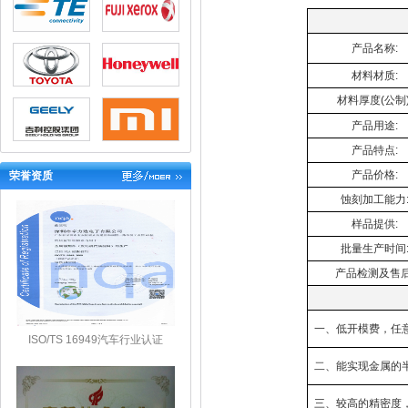
产品名称
:
材料材质
:
材料厚度
(公制)
产品用途
:
产品特点
:
产品价格
:
荣誉资质
蚀刻加工能力
样品提供
:
批量生产时间
产品检测及售
一、低开模费，任
ISO/TS 16949汽车行业认证
二、能实现金属的
三、较高的精密度