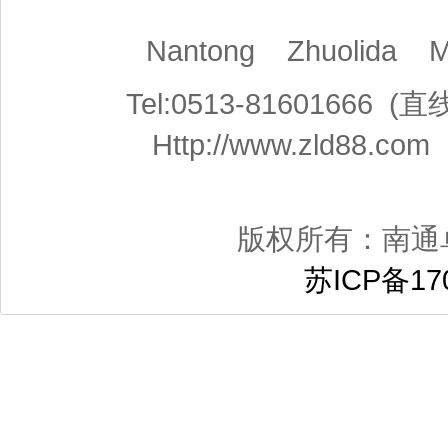
Nantong Zhuolida 
Tel:0513-81601666
Http://www.zld88.co
版权所有：南通
苏ICP备170